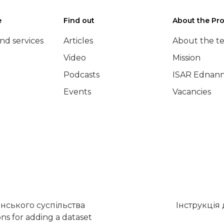
e
Find out
About the Pro
nd services
Articles
About the t
Video
Mission
Podcasts
ISAR Ednann
Events
Vacancies
нського суспільства
Інструкція
ons for adding a dataset