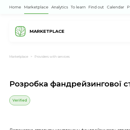
Home
Marketplace
Analytics
To learn
Find out
Calendar
P
MARKETPLACE
Marketplace
Providers with services
>
Розробка фандрейзингової ст
Verified