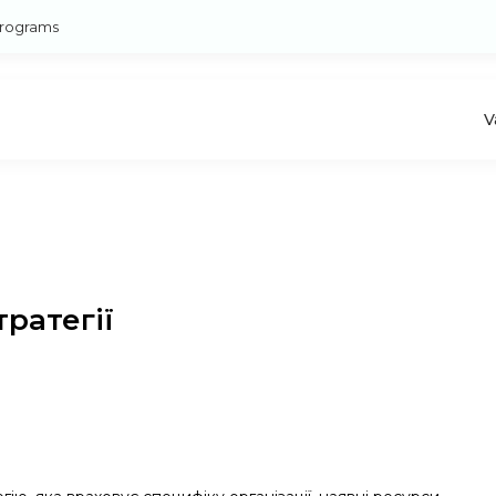
rograms
V
ратегії