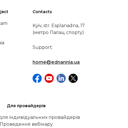
ject
Contacts
eam
Kyiv, str. Esplanadna, 17
(метро Палац спорту)
ia
Support:
home@ednannia.ua
Для провайдерів
 для індивідуальних провайдерів
Проведення вебінару