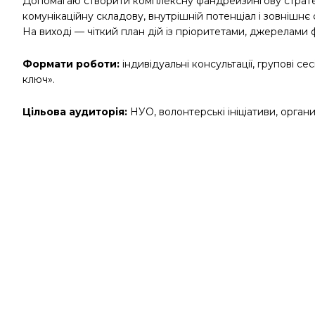
Допомагаю створити комплексну фандрейзингову стратегію
комунікаційну складову, внутрішній потенціал і зовнішн
На виході — чіткий план дій із пріоритетами, джерелами 
Формати роботи:
індивідуальні консультації, групові с
ключ».
Цільова аудиторія:
НУО, волонтерські ініціативи, орган