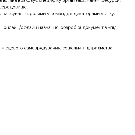
, яка враховує специфіку організації, наявні ресурси,
є середовище.
фінансування, ролями у команді, індикаторами успіху.
есії, онлайн/офлайн навчання, розробка документів «під
и місцевого самоврядування, соціальні підприємства.