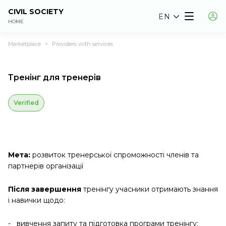
CIVIL SOCIETY
EN
HOME
Marketplace
Providers with services
>
Тренінг для тренерів
Verified
Мета:
розвиток тренерської спроможності членів та
партнерів організації
Після завершення
тренінгу учасники отримають знання
і навички щодо:
- вивчення запиту та підготовка програми тренінгу;