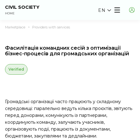
CIVIL SOCIETY
EN
HOME
Marketplace
Providers with services
>
Фасилітація командних сесій з оптимізації
бізнес-процесів для громадських організацій
Verified
Громадські організації часто працюють у складному
середовищі: паралельно ведуть кілька проєктів, звітують
перед донорами, комунікують із партнерами,
координують команду, залучають учасників,
організовують події, працюють із документами,
бюджетами, закупівлями та дедлайнами.