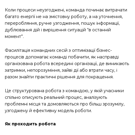
Коли процеси неузгоджені, команда починає витрачати
багато енергії не на змістовну роботу, а на уточнення,
переробляння, ручне узгодження, пошук інформації,
дублювання дій і вирішення ситуацій “в останній
момент”.
Фасилітація командних сесій з оптимізації бізнес-
процесів допомагає команді побачити, як насправді
організована робота всередині організації, де виникають
затримки, непорозуміння, зайві дії або втрати часу, і
разом знайти практичні рішення для покращення.
Це структурована робота з командою, у якій учасники
спільно описують реальний процес, аналізують
проблемні місця та домовляються про більш зрозумілу,
узгоджену й ефективну модель роботи.
Як проходить робота