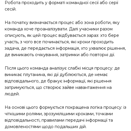
Робота проходить у форматі командної сесії або серії
сесій.
На початку визначається процес або зона роботи, яку
команда хоче проаналізувати. Далі учасники разом
описують, як цей процес відбувається зараз: хто бере
участь, з чого все починається, які кроки проходить
задача, де передається інформація, хто ухвалює рішення,
де виникають очікування, затримки або повторні дії.
Після цього команда аналізує слабкі місця процесу: де
виникає плутанина, які дії дублюються, де немає
відповідального, де бракує інформації, які рішення
затримуються, що створює зайве навантаження на
людей.
На основі цього формується покращена логіка процесу: із
чіткішими ролями, зрозумілішими кроками, точками
відповідальності, правилами передачі інформації та
домовленостями щодо подальших дій.