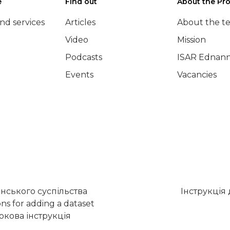
e
Find out
About the Pro
nd services
Articles
About the t
Video
Mission
Podcasts
ISAR Ednann
Events
Vacancies
нського суспільства
Інструкція
ons for adding a dataset
кова інструкція