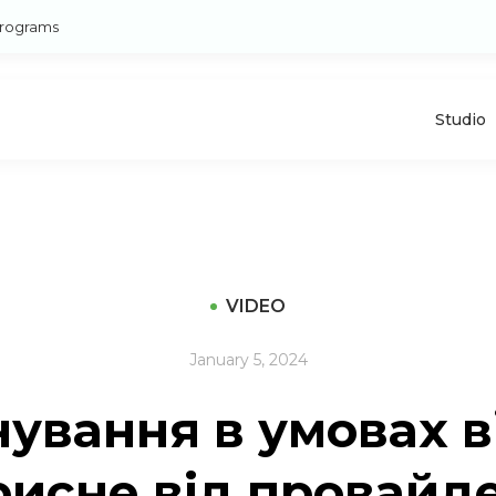
rograms
Studio
VIDEO
January 5, 2024
ування в умовах ві
исне від провайд