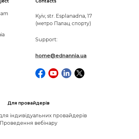
ject
Contacts
eam
Kyiv, str. Esplanadna, 17
(метро Палац спорту)
ia
Support:
home@ednannia.ua
Для провайдерів
 для індивідуальних провайдерів
Проведення вебінару