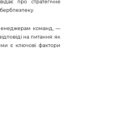
ідає про стратегічне
ібербпезпеку.
а менеджерам команд, —
ідповіді на питання: як
ими є ключові фактори