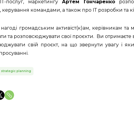
ІТ-послуг, маркетингу
Артем Гончаренко
розпов
 керування командами, а також про ІТ розробки та к
 нагоді громадським активіст(к)ам, керівникам т
ати та розповсюджувати свої проєкти. Ви отримаєте в
сюджувати свій проєкт, на що звернути увагу і як
просуванні.
 strategic planning