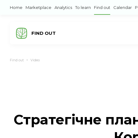
Home
Marketplace
Analytics
To learn
Find out
Calendar
P
FIND OUT
Find out
Video
>
Стратегічне план
Кор