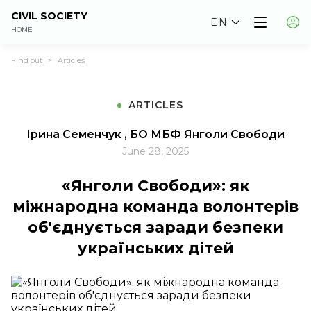
CIVIL SOCIETY
EN
HOME
Find out
Articles
>
ARTICLES
Ірина Семенчук , БО МБФ Янголи Свободи
June 28, 2025
«Янголи Свободи»: як
міжнародна команда волонтерів
об'єднується заради безпеки
українських дітей