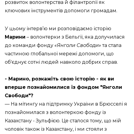
розвиток волонтерства й філантропії як
ключових інструментів допомоги громадам.
У цьому інтерв’ю ми розповідаємо історію
Марини
– волонтерки з Бельгії, яка долучилася
до команди фонду
«Янголи Свободи»
та стала
частиною глобальної мережі допомоги, що
об'єднує сотні людей навколо добрих справ.
- Марино, розкажіть свою історію - як ви
вперше познайомилися із фондом "Янголи
Свободи"?
— На мітингу на підтримку України в Брюсселі я
познайомилася з волонтеркою фонду із
Казахстану - Зульфією. Це сталося тому, що мій
чоловік також із Казахстану, і ми стояли з