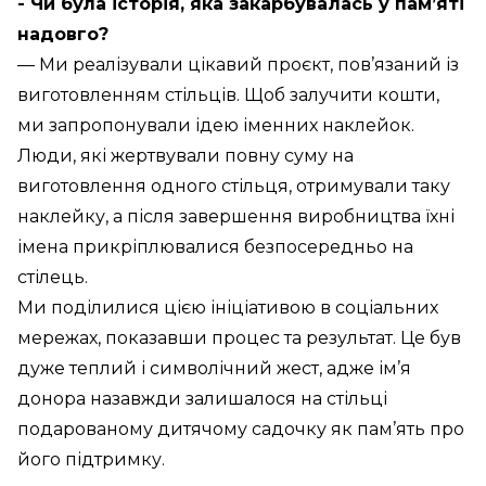
- Чи була історія, яка закарбувалась у пам’яті
надовго?
— Ми реалізували цікавий проєкт, пов’язаний із
виготовленням стільців. Щоб залучити кошти,
ми запропонували ідею іменних наклейок.
Люди, які жертвували повну суму на
виготовлення одного стільця, отримували таку
наклейку, а після завершення виробництва їхні
імена прикріплювалися безпосередньо на
стілець.
Ми поділилися цією ініціативою в соціальних
мережах, показавши процес та результат. Це був
дуже теплий і символічний жест, адже ім’я
донора назавжди залишалося на стільці
подарованому дитячому садочку як пам’ять про
його підтримку.