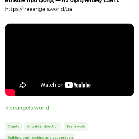
Більше про фонд — на офіційному сайті:
https://freeangels.world/ua
freeangels.world
Charity
Volunteer direction
Team work
Building partnerships and cooperation