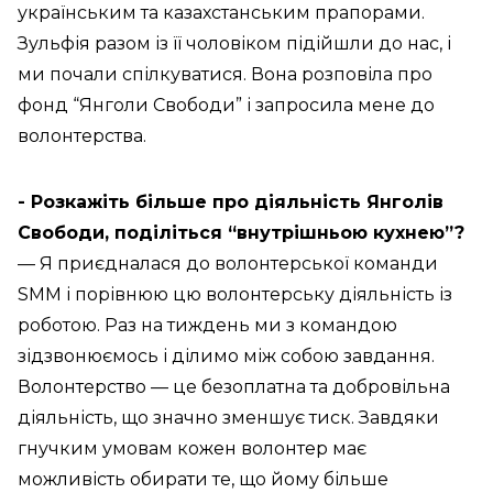
українським та казахстанським прапорами.
Зульфія разом із її чоловіком підійшли до нас, і
ми почали спілкуватися. Вона розповіла про
фонд “Янголи Свободи” і запросила мене до
волонтерства.
- Розкажіть більше про діяльність Янголів
Свободи, поділіться “внутрішньою кухнею”?
— Я приєдналася до волонтерської команди
SMM і порівнюю цю волонтерську діяльність із
роботою. Раз на тиждень ми з командою
зідзвонюємось і ділимо між собою завдання.
Волонтерство — це безоплатна та добровільна
діяльність, що значно зменшує тиск. Завдяки
гнучким умовам кожен волонтер має
можливість обирати те, що йому більше