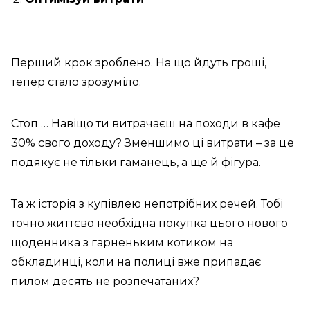
Перший крок зроблено. На що йдуть гроші,
тепер стало зрозуміло.
Стоп … Навіщо ти витрачаєш на походи в кафе
30% свого доходу? Зменшимо ці витрати – за це
подякує не тільки гаманець, а ще й фігура.
Та ж історія з купівлею непотрібних речей. Тобі
точно життєво необхідна покупка цього нового
щоденника з гарненьким котиком на
обкладинці, коли на полиці вже припадає
пилом десять не розпечатаних?