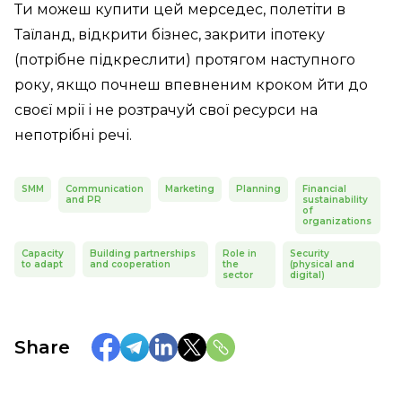
Ти можеш купити цей мерседес, полетіти в
Таїланд, відкрити бізнес, закрити іпотеку
(потрібне підкреслити) протягом наступного
року, якщо почнеш впевненим кроком йти до
своєї мрії і не розтрачуй свої ресурси на
непотрібні речі.
SMM
Communication
Marketing
Planning
Financial
and PR
sustainability
of
organizations
Capacity
Building partnerships
Role in
Security
to adapt
and cooperation
the
(physical and
sector
digital)
Share