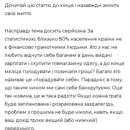
Дочитай цю статтю до кінця і назавжди змініть
своє життя.
Насправді тема досить серйозна. За
статистикою, близько 80% населення країни не
є фінансово грамотними людьми. Хто з нас не
любить відчути себе багачем в день видачі
зарплати і скупити півмагазину одягу, а до кінця
місяця голодувати і позичати гроші? Багато хто
називає це «порадувати себе». Парадокс в тому,
що таким чином ми самі себе банкрутуємо. Оце
так новина, це ж така радість! Якщо кожна трата
буде запланована і розрахована заздалегідь,
проблем з грошима не буде ніколи, навіть якщо
ваш дохід трохи вищий (або нижчий)
середнього.