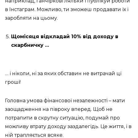
наприклад, ганчіркові ляльки і публікуй роботи
в Інстаграм. Можливо, ти зможеш продавати їх і
заробляти на цьому.
Щомісяця відкладай 10% від доходу в
скарбничку …
… і ніколи, ні за яких обставин не витрачай ці
гроші!
Головна умова фінансової незалежності – мати
заощадження на півроку вперед. Щоб не
потрапити в скрутну ситуацію, подумай про
можливу втрату доходу заздалегідь. Це життя, і в
ній трапляється всяке.