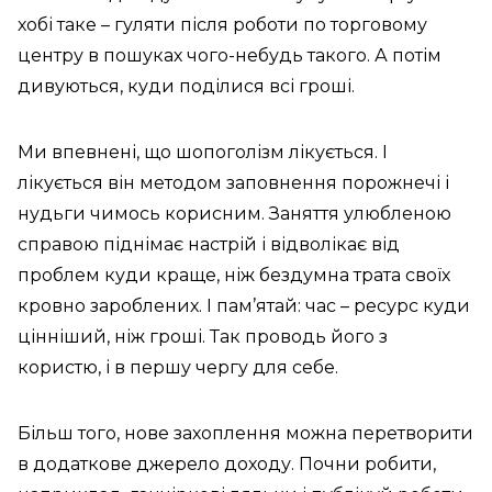
хобі таке – гуляти після роботи по торговому
центру в пошуках чого-небудь такого. А потім
дивуються, куди поділися всі гроші.
Ми впевнені, що шопоголізм лікується. І
лікується він методом заповнення порожнечі і
нудьги чимось корисним. Заняття улюбленою
справою піднімає настрій і відволікає від
проблем куди краще, ніж бездумна трата своїх
кровно зароблених. І пам’ятай: час – ресурс куди
цінніший, ніж гроші. Так проводь його з
користю, і в першу чергу для себе.
Більш того, нове захоплення можна перетворити
в додаткове джерело доходу. Почни робити,