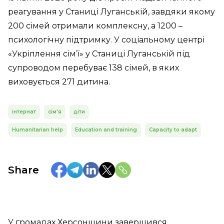
реагування у Станиці Луганській, завдяки якому
200 сімей отримали комплексну, а 1200 –
психологічну підтримку. У соціальному центрі
«Укріплення сім’ї» у Станиці Луганській під
супроводом перебуває 138 сімей, в яких
виховується 271 дитина.
інтернат
сім'я
діти
Humanitarian help
Education and training
Capacity to adapt
Share
У громадах Херсонщини завершився