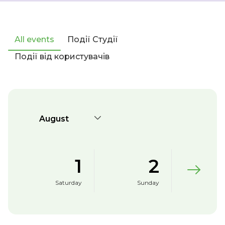
All events
Події Студії
Події від користувачів
August
1
2
Saturday
Sunday
Mon