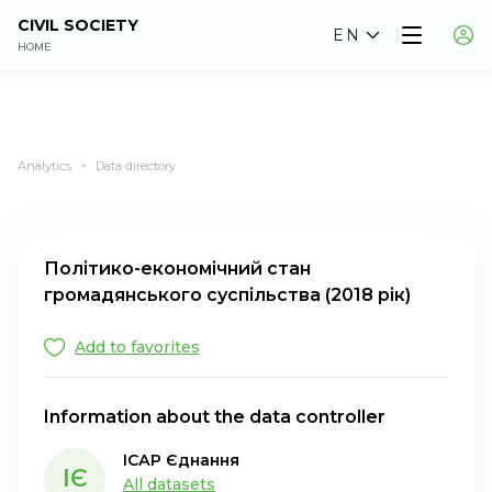
CIVIL SOCIETY
EN
HOME
Analytics
Data directory
>
Політико-економічний стан
громадянського суспільства (2018 рік)
Add to favorites
Information about the data controller
ІСАР Єднання
ІЄ
All datasets