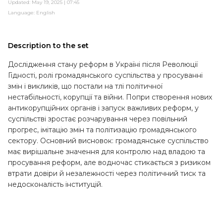
Updated: May 19, 2025 | 07:45
Language:
English
Description to the set
Дослідження стану реформ в Україні після Революції
Гідності, ролі громадянського суспільства у просуванні
змін і викликів, що постали на тлі політичної
нестабільності, корупції та війни. Попри створення нових
антикорупційних органів і запуск важливих реформ, у
суспільстві зростає розчарування через повільний
прогрес, імітацію змін та політизацію громадянського
сектору. Основний висновок: громадянське суспільство
має вирішальне значення для контролю над владою та
просування реформ, але водночас стикається з ризиком
втрати довіри й незалежності через політичний тиск та
недосконалість інституцій.