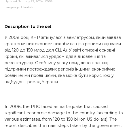
Updated: January 22, 2024 | 09:58
Language:
Ukrainian
Description to the set
У 2008 році КНР зіткнулася з землетрусом, який завдав
країні значних економічних збитків (за різними оцінками
від 120 до 150 млрд дол США). У звіті описані основні
кроки, які вживалися урядом для відновлення та
реконстуркції. Особливу увагу приділено політиці
підтримки постраждалих регіонів іншими економічно
розвиненми провінціями, яка може бути корисною у
відбудові громад України.
In 2008, the PRC faced an earthquake that caused
significant economic damage to the country (according to
various estimates, from 120 to 150 billion US dollars). The
report describes the main steps taken by the government