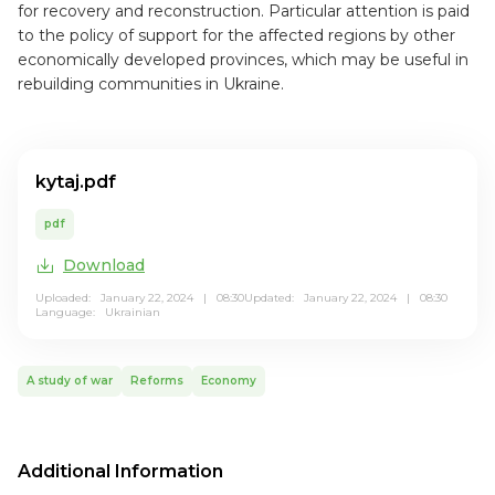
for recovery and reconstruction. Particular attention is paid
to the policy of support for the affected regions by other
economically developed provinces, which may be useful in
rebuilding communities in Ukraine.
kytaj.pdf
pdf
Download
Uploaded: January 22, 2024 | 08:30
Updated: January 22, 2024 | 08:30
Language:
Ukrainian
A study of war
Reforms
Economy
Additional Information