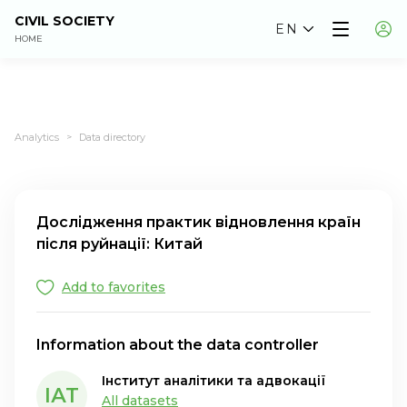
CIVIL SOCIETY
EN
HOME
Analytics
Data directory
>
Дослідження практик відновлення країн
після руйнації: Китай
Add to favorites
Information about the data controller
Інститут аналітики та адвокації
ІАТ
All datasets