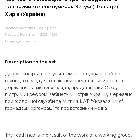
залізничного сполучення Загуж (Польща) -
Хирів (Україна)
Created: November 1, 2023 | 10:43
Updated: November 1, 2023 | 13:00
Language:
Ukrainian
Description to the set
Дорожня карта є результатом напрацювань робочої
групи, до складу якої ввійшли представники органів
державної та місцевої влади, представники Офісу
підтримки реформ Кабінету міністрів України, Державної
прикордонної служби та Митниці, АТ "Укрзалізниця",
громадські організації та представники медіа.
The road map is the result of the work of a working group,