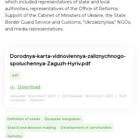
which included representatives of state and local
authorities, representatives of the Office of Reforms
Support of the Cabinet of Ministers of Ukraine, the State
Border Guard Service and Customs, "Ukrzaliznytsia," NGOs,
and media representatives.
Dorodnya-karta-vidnovlennya-zaliznychnogo-
spoluchennya-Zaguzh-Hyriv.pdf
pdf
Download
Uploaded: November 1, 2023 | 10:47
Updated: November 1, 2023 | 10:47
Language:
Ukrainian
Definition of needs
European integration
Search and decision-making
Development of communities
Reforms