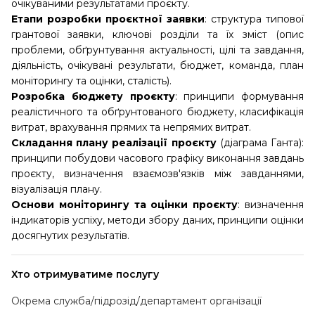
очікуваними результатами проєкту.
Етапи розробки проєктної заявки
: структура типової
грантової заявки, ключові розділи та їх зміст (опис
проблеми, обґрунтування актуальності, цілі та завдання,
діяльність, очікувані результати, бюджет, команда, план
моніторингу та оцінки, сталість).
Розробка бюджету проєкту
: принципи формування
реалістичного та обґрунтованого бюджету, класифікація
витрат, врахування прямих та непрямих витрат.
Складання плану реалізації проєкту
(діаграма Ганта):
принципи побудови часового графіку виконання завдань
проєкту, визначення взаємозв'язків між завданнями,
візуалізація плану.
Основи моніторингу та оцінки проєкту
: визначення
індикаторів успіху, методи збору даних, принципи оцінки
досягнутих результатів.
Хто отримуватиме послугу
Окрема служба/підрозід/департамент організації