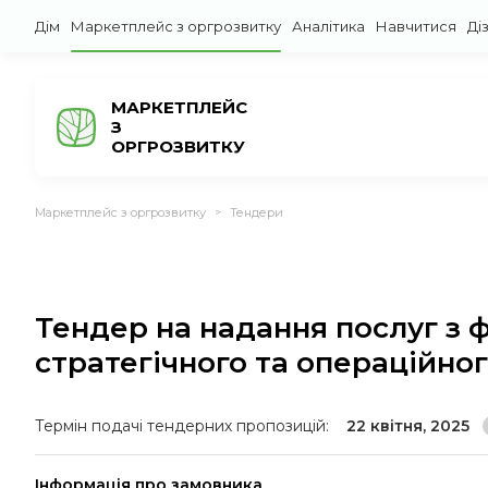
Дім
Маркетплейс з оргрозвитку
Аналітика
Навчитися
Ді
МАРКЕТПЛЕЙС
З
ОРГРОЗВИТКУ
Маркетплейс з оргрозвитку
Тендери
>
Тендер на надання послуг з 
стратегічного та операційног
Термін подачі тендерних пропозицій:
22 квітня, 2025
Інформація про замовника