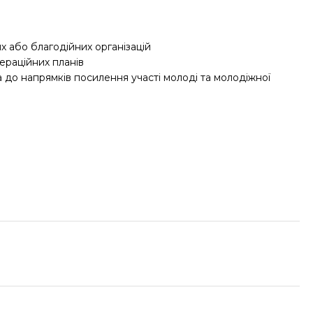
х або благодійних організацій
пераційних планів
на до напрямків посилення участі молоді та молодіжної