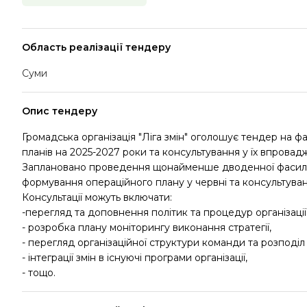
Область реалізації тендеру
Суми
Опис тендеру
Громадська організація "Ліга змін" оголошує тендер на ф
планів на 2025-2027 роки та консультування у їх впровадж
Заплановано проведення щонайменше дводенної фасиліта
формування операційного плану у червні та консультува
Консультації можуть включати:
-перегляд та доповнення політик та процедур організації 
- розробка плану моніторингу виконання стратегії,
- перегляд організаційної структури команди та розподіл
- інтеграції змін в існуючі програми організації,
- тощо.