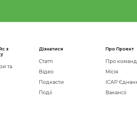
йс з
Дізнатися
Про Проект
ку
Статті
Про команд
и та
Відео
Місія
Подкасти
ІСАР Єднан
Події
Вакансії