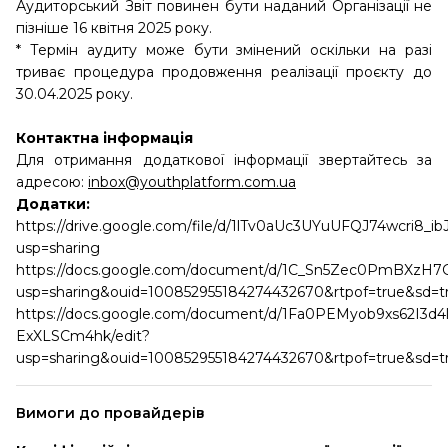
Аудиторський Звіт повинен бути наданий Організації не
пізніше 16 квітня 2025 року.
* Термін аудиту може бути змінений оскільки на разі
триває процедура продовження реалізації проєкту до
30.04.2025 року.
Контактна інформація
Для отримання додаткової інформації звертайтесь за
адресою:
inbox@youthplatform.com.ua
Додатки:
https://drive.google.com/file/d/1lTv0aUc3UYuUFQJ74wcri8_
usp=sharing
https://docs.google.com/document/d/1C_Sn5Zec0PmBXzH7
usp=sharing&ouid=100852955184274432670&rtpof=true&sd=t
https://docs.google.com/document/d/1Fa0PEMyob9xs62I3d4
ExXLSCm4hk/edit?
usp=sharing&ouid=100852955184274432670&rtpof=true&sd=t
Вимоги до провайдерів