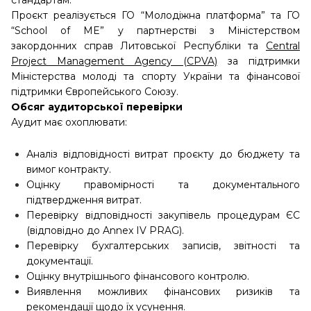
стандартам.
Проєкт реалізується ГО “Молодіжна платформа” та ГО
“School of ME” у партнерстві з Міністерством
закордонних справ Литовської Республіки та
Central
Project Management Agency (CPVA)
за підтримки
Міністерства молоді та спорту України та фінансової
підтримки Європейського Союзу.
Обсяг аудиторської перевірки
Аудит має охоплювати:
Аналіз відповідності витрат проєкту до бюджету та
вимог контракту.
Оцінку правомірності та документального
підтвердження витрат.
Перевірку відповідності закупівель процедурам ЄС
(відповідно до Annex IV PRAG).
Перевірку бухгалтерських записів, звітності та
документації.
Оцінку внутрішнього фінансового контролю.
Виявлення можливих фінансових ризиків та
рекомендації щодо їх усунення.