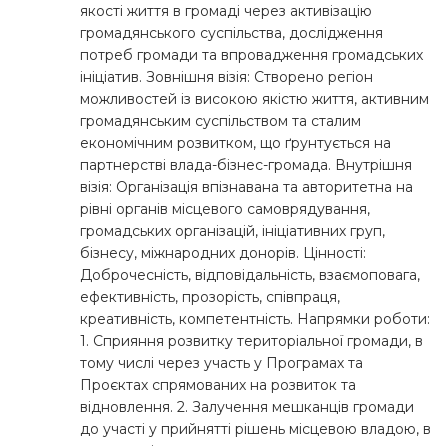
якості життя в громаді через активізацію
громадянського суспільства, дослідження
потреб громади та впровадження громадських
ініціатив. Зовнішня візія: Створено регіон
можливостей із високою якістю життя, активним
громадянським суспільством та сталим
економічним розвитком, що ґрунтується на
партнерстві влада-бізнес-громада. Внутрішня
візія: Організація впізнавана та авторитетна на
рівні органів місцевого самоврядування,
громадських організацій, ініціативних груп,
бізнесу, міжнародних донорів. Цінності:
Доброчесність, відповідальність, взаємоповага,
ефективність, прозорість, співпраця,
креативність, компетентність. Напрямки роботи:
1. Сприяння розвитку територіальної громади, в
тому числі через участь у Програмах та
Проєктах спрямованих на розвиток та
відновлення. 2. Залучення мешканців громади
до участі у прийнятті рішень місцевою владою, в