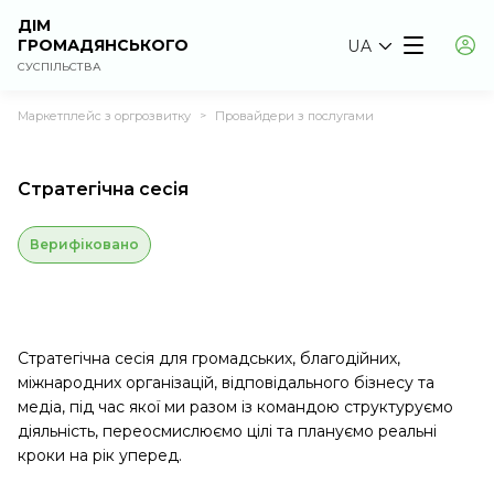
ДІМ
ГРОМАДЯНСЬКОГО
UA
СУСПІЛЬСТВА
Маркетплейс з оргрозвитку
Провайдери з послугами
>
Стратегічна сесія
Верифіковано
Стратегічна сесія для громадських, благодійних,
міжнародних організацій, відповідального бізнесу та
медіа, під час якої ми разом із командою структуруємо
діяльність, переосмислюємо цілі та плануємо реальні
кроки на рік уперед.