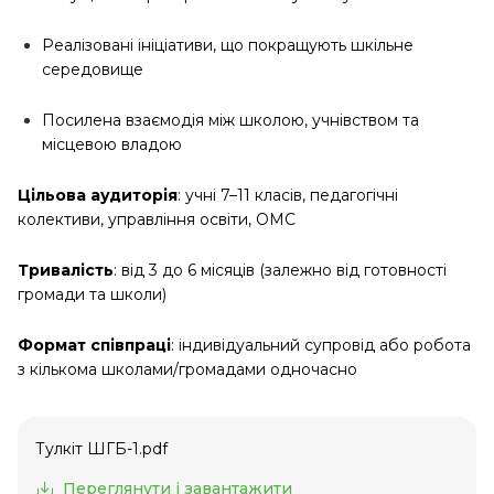
Реалізовані ініціативи, що покращують шкільне
середовище
Посилена взаємодія між школою, учнівством та
місцевою владою
Цільова аудиторія
: учні 7–11 класів, педагогічні
колективи, управління освіти, ОМС
Тривалість
: від 3 до 6 місяців (залежно від готовності
громади та школи)
Формат співпраці
: індивідуальний супровід або робота
з кількома школами/громадами одночасно
Тулкіт ШГБ-1.pdf
Переглянути і завантажити