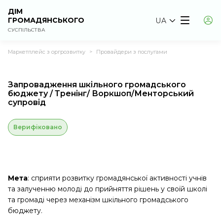
ДІМ
ГРОМАДЯНСЬКОГО
UA
СУСПІЛЬСТВА
Маркетплейс з оргрозвитку
Провайдери з послугами
>
Запровадження шкільного громадського
бюджету / Тренінг/ Воркшоп/Менторський
супровід
Верифіковано
Мета
: сприяти розвитку громадянської активності учнів
та залученню молоді до прийняття рішень у своїй школі
та громаді через механізм шкільного громадського
бюджету.