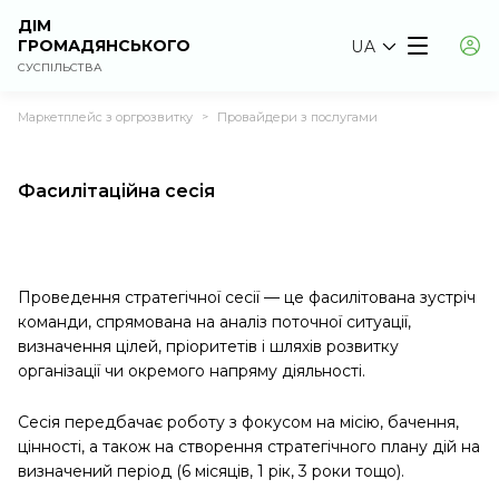
ДІМ
ГРОМАДЯНСЬКОГО
UA
СУСПІЛЬСТВА
Маркетплейс з оргрозвитку
Провайдери з послугами
>
Фасилітаційна сесія
Проведення стратегічної сесії — це фасилітована зустріч
команди, спрямована на аналіз поточної ситуації,
визначення цілей, пріоритетів і шляхів розвитку
організації чи окремого напряму діяльності.
Сесія передбачає роботу з фокусом на місію, бачення,
цінності, а також на створення стратегічного плану дій на
визначений період (6 місяців, 1 рік, 3 роки тощо).