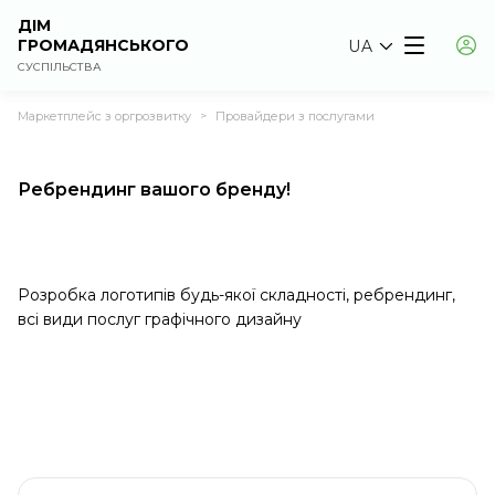
ДІМ
ГРОМАДЯНСЬКОГО
UA
СУСПІЛЬСТВА
Маркетплейс з оргрозвитку
Провайдери з послугами
>
Ребрендинг вашого бренду!
Розробка логотипів будь-якої складності, ребрендинг,
всі види послуг графічного дизайну