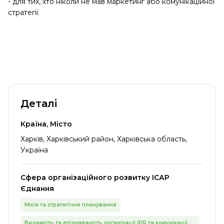
- для тих, хто ніколи не мав маркетинг або комунікаційної
стратегії.
Деталі
Країна, Місто
Харків, Харківський район, Харківська область,
Україна
Сфера організаційного розвитку ІСАР
Єднання
Місія та стратегічне планування
Видимість та впізнаваність організації (PR та комунікації,