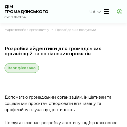
ДІМ
ГРОМАДЯНСЬКОГО
UA
СУСПІЛЬСТВА
Маркетплейс з оргрозвитку
Провайдери з послугами
>
Розробка айдентики для громадських
організацій та соціальних проєктів
Верифіковано
Допомагаю громадським організаціям, ініціативам та
соціальним проєктам створювати впізнавану та
професійну візуальну ідентичність.
Послуга включає: розробку логотипу, підбір кольорової