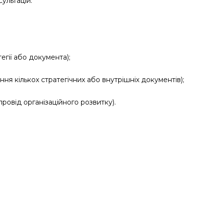
сультацій.
егії або документа);
ня кількох стратегічних або внутрішніх документів);
ровід організаційного розвитку).