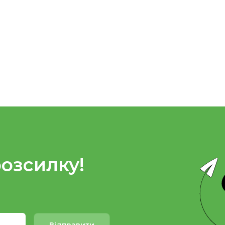
розсилку!
Відправити