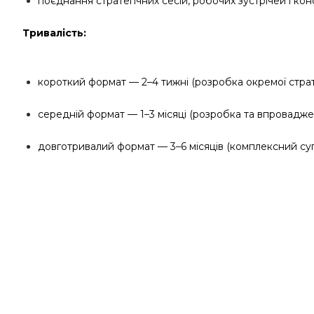
поєднання стратегічних сесій, робочих зустрічей і кон
Тривалість:
короткий формат — 2–4 тижні (розробка окремої страт
середній формат — 1–3 місяці (розробка та впроваджен
довготривалий формат — 3–6 місяців (комплексний суп