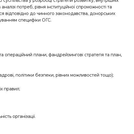
суспільства у розробці стратегій розвитку, внутрішніх
аналізі потреб, рівня інституційної спроможності та
ься відповідно до чинного законодавства, донорських
хуванням специфіки ОГС.
 та операційний плани, фандрейзингові стратегія та план,
 кадрові, політики безпеки, рівних можливостей тощо);
х правил;
ість організації.