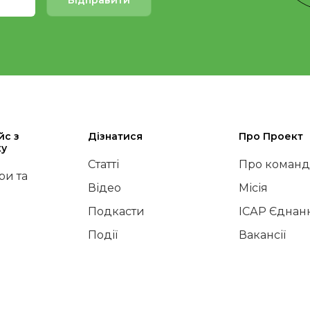
йс з
Дізнатися
Про Проект
ку
Статті
Про команд
и та
Відео
Місія
Подкасти
ІСАР Єднан
Події
Вакансії