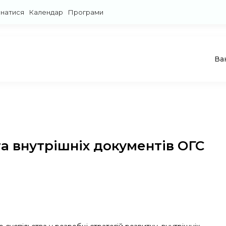
знатися
Календар
Програми
Ва
та внутрішніх документів ОГС