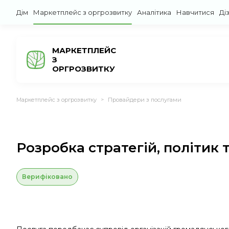
Дім
Маркетплейс з оргрозвитку
Аналітика
Навчитися
Ді
МАРКЕТПЛЕЙС
З
ОРГРОЗВИТКУ
Маркетплейс з оргрозвитку
Провайдери з послугами
>
Розробка стратегій, політик 
Верифіковано