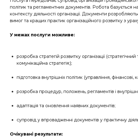
Послуга передбачає супровід організацій громадянського 
політик та регламентних документів. Робота базується на 
контексту діяльності організації. Документи розробляют
вимог та кращих практик організаційного розвитку з ура
У межах послуги можливе:
розробка стратегій розвитку організації (стратегічний
комунікаційна стратегія;);
підготовка внутрішніх політик (управління, фінансові,
розробка процедур, положень, регламентів і внутрішні
адаптація та оновлення наявних документів;
супровід у впровадженні документів у практичну діяльн
Очікувані результати: