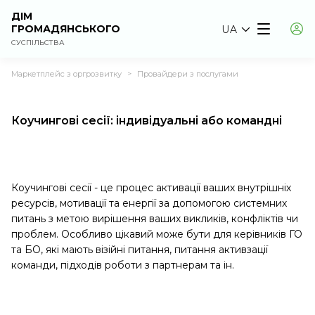
ДІМ
ГРОМАДЯНСЬКОГО
UA
СУСПІЛЬСТВА
Маркетплейс з оргрозвитку
Провайдери з послугами
>
Коучингові сесії: індивідуальні або командні
Коучингові сесії - це процес активації ваших внутрішніх
ресурсів, мотивації та енергії за допомогою системних
питань з метою вирішення ваших викликів, конфліктів чи
проблем. Особливо цікавий може бути для керівників ГО
та БО, які мають візійні питання, питання активзації
команди, підходів роботи з партнерам та ін.