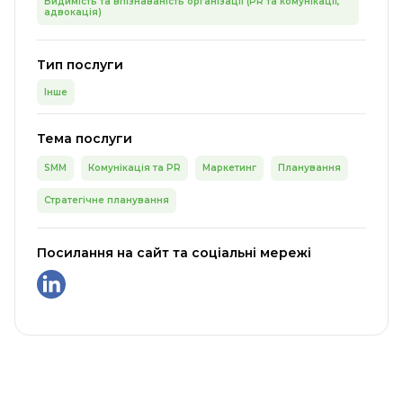
Видимість та впізнаваність організації (PR та комунікації,
адвокація)
Тип послуги
Інше
Тема послуги
SMM
Комунікація та PR
Маркетинг
Планування
Стратегічне планування
Посилання на сайт та соціальні мережі