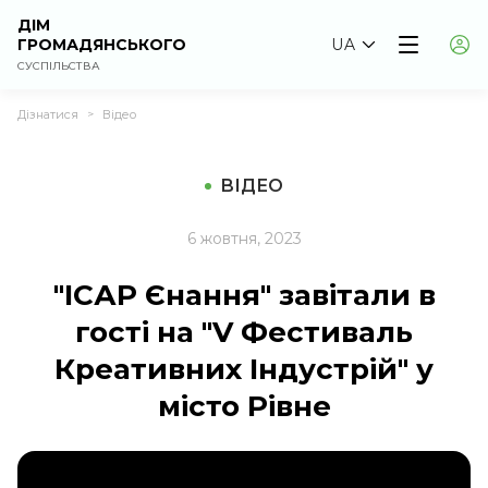
ДІМ
ГРОМАДЯНСЬКОГО
UA
СУСПІЛЬСТВА
Дізнатися
Відео
>
ВІДЕО
6 жовтня, 2023
"ІСАР Єнання" завітали в
гості на "V Фестиваль
Креативних Індустрій" у
місто Рівне