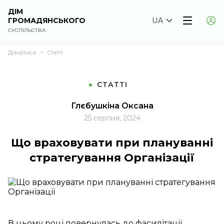
ДІМ
ГРОМАДЯНСЬКОГО
UA
СУСПІЛЬСТВА
Дізнатися
Статті
>
СТАТТІ
Глєбушкіна Оксана
25 серпня, 2024
Що враховувати при плануванні
стратегування Організації
В цьому році повернулась до фасилітації