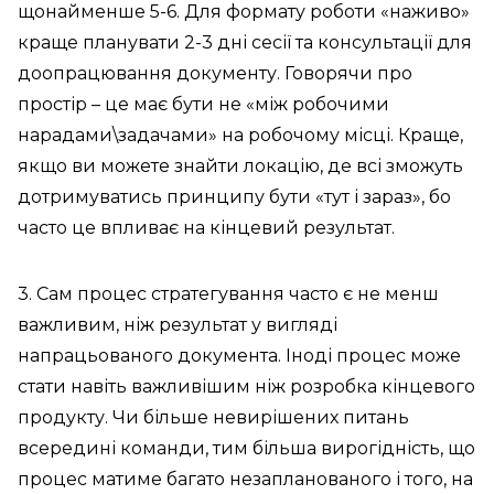
щонайменше 5-6. Для формату роботи «наживо»
краще планувати 2-3 дні сесії та консультації для
доопрацювання документу. Говорячи про
простір – це має бути не «між робочими
нарадами\задачами» на робочому місці. Краще,
якщо ви можете знайти локацію, де всі зможуть
дотримуватись принципу бути «тут і зараз», бо
часто це впливає на кінцевий результат.
3. Сам процес стратегування часто є не менш
важливим, ніж результат у вигляді
напрацьованого документа. Іноді процес може
стати навіть важливішим ніж розробка кінцевого
продукту. Чи більше невирішених питань
всередині команди, тим більша вирогідність, що
процес матиме багато незапланованого і того, на