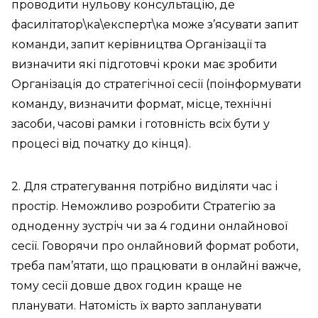
проводити нульову консультацію, де
фасилітатор\ка\експерт\ка може з’ясувати запит
команди, запит керівництва Організації та
визначити які підготовчі кроки має зробити
Організація до стратегічної сесії (поінформувати
команду, визначити формат, місце, технічні
засоби, часові рамки і готовність всіх бути у
процесі від початку до кінця).
2. Для стратегування потрібно виділяти час і
простір. Неможливо розробити Стратегію за
одноденну зустріч чи за 4 години онлайнової
сесії. Говорячи про онлайновий формат роботи,
треба пам’ятати, що працювати в онлайні важче,
тому сесії довше двох годин краще не
планувати. Натомість їх варто запланувати