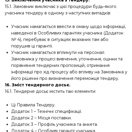
15. Виключення учасника з тендеру.
15.1. Замовник виключає з цієї процедури будь-якого
учасника тендеру в одному з наступних випадків:
Учасник намагається ввести в оману щодо інформації,
наведеної в Особливих гарантіях учасника (Додаток
№ 4), перебуває в ситуаціях вказаних там або
порушив ці гарантії.
Учасник намагається вплинути на персонал
Замовника у процесі вивчення, уточнення, оцінки та
порівняння тендерних пропозицій, отримання
інформації про хід процесу або впливу на Замовника у
його рішенні про визначення переможця тендеру.
16. Зміст тендерного досьє.
16.1. Тендерне досьє містить такі елементи:
Ці Правила Тендеру.
Додаток 1 – Технічні специфікації.
Додаток 2 – Місця поставки.
Додаток 3 – Профіль учасника та анкета.
Додаток 4 – Особливі гарантії учасника.