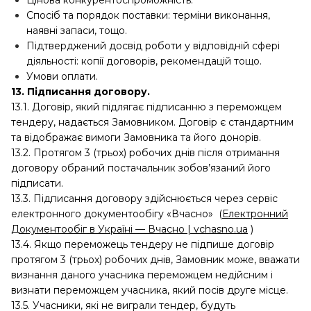
Цінова конкурентоспроможність.
Спосіб та порядок поставки: терміни виконання,
наявні запаси, тощо.
Підтверджений досвід роботи у відповідній сфері
діяльності: копії договорів, рекомендацій тощо.
Умови оплати.
13. Підписання договору.
13.1. Договір, який підлягає підписанню з переможцем
тендеру, надається Замовником. Договір є стандартним
та відображає вимоги Замовника та його донорів.
13.2. Протягом 3 (трьох) робочих днів після отримання
договору обраний постачальник зобов’язаний його
підписати.
13.3. Підписання договору здійснюється через сервіс
електронного документообігу «Вчасно» (
Електронний
Документообіг в Україні — Вчасно | vchasno.ua
)
13.4. Якщо переможець тендеру не підпише договір
протягом 3 (трьох) робочих днів, Замовник може, вважати
визнання даного учасника переможцем недійсним і
визнати переможцем учасника, який посів друге місце.
13.5. Учасники, які не виграли тендер, будуть