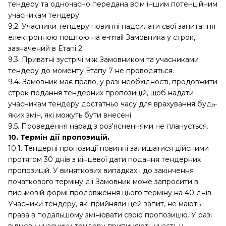
тендеру та одночасно передана всім іншим потенційним
учасникам тендеру.
9.2. Учасники тендеру повинні надсилати свої запитання
електронною поштою на e-mail Замовника у строк,
зазначений в Етапі 2.
9.3. Приватні зустрічі між Замовником та учасниками
тендеру до моменту Етапу 7 не проводяться.
9.4. Замовник має право, у разі необхідності, продовжити
строк подання тендерних пропозицій, щоб надати
учасникам тендеру достатньо часу для врахування будь-
яких змін, які можуть бути внесені.
9.5. Проведення нарад з роз'ясненнями не планується.
10. Термін дії пропозицій.
10.1. Тендерні пропозиції повинні залишатися дійсними
протягом 30 днів з кінцевої дати подання тендерних
пропозицій. У виняткових випадках і до закінчення
початкового терміну дії Замовник може запросити в
письмовій формі продовження цього терміну на 40 днів.
Учасники тендеру, які прийняли цей запит, не мають
права в подальшому змінювати свою пропозицію. У разі