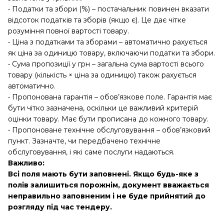
• Податки та збори (%) – постачальник повинен вказати
відсоток податків та зборів (якщо є). Це дає чітке
розуміння повної вартості товару.
• Ціна з податками та зборами – автоматично рахується
як ціна за одиницю товару, включаючи податки та збори.
• Сума пропозиції у грн – загальна сума вартості всього
товару (кількість × ціна за одиницю) також рахується
автоматично.
• Пропонована гарантія – обов’язкове поле. Гарантія має
бути чітко зазначена, оскільки це важливий критерій
оцінки товару. Має бути прописана до кожного товару.
• Пропоноване технічне обслуговування – обов’язковий
пункт. Зазначте, чи передбачено технічне
обслуговування, і які саме послуги надаються.
Важливо:
Всі поля мають бути заповнені. Якщо будь-яке з
полів залишиться порожнім, документ вважається
неправильно заповненим і не буде прийнятий до
розгляду під час тендеру.