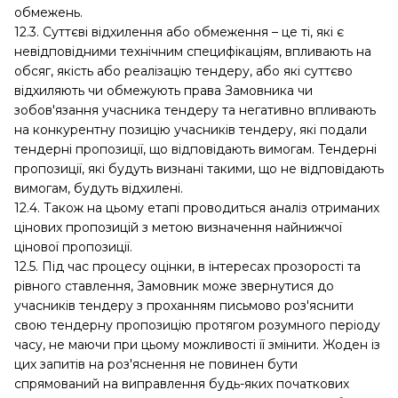
обмежень.
12.3. Суттєві відхилення або обмеження – це ті, які є
невідповідними технічним специфікаціям, впливають на
обсяг, якість або реалізацію тендеру, або які суттєво
відхиляють чи обмежують права Замовника чи
зобов'язання учасника тендеру та негативно впливають
на конкурентну позицію учасників тендеру, які подали
тендерні пропозиції, що відповідають вимогам. Тендерні
пропозиції, які будуть визнані такими, що не відповідають
вимогам, будуть відхилені.
12.4. Також на цьому етапі проводиться аналіз отриманих
цінових пропозицій з метою визначення найнижчої
цінової пропозиції.
12.5. Під час процесу оцінки, в інтересах прозорості та
рівного ставлення, Замовник може звернутися до
учасників тендеру з проханням письмово роз'яснити
свою тендерну пропозицію протягом розумного періоду
часу, не маючи при цьому можливості її змінити. Жоден із
цих запитів на роз'яснення не повинен бути
спрямований на виправлення будь-яких початкових