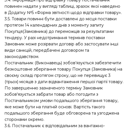
3.4. Інформація про відправку товару постачальник
повинен надати у вигляді таблиці, зразок якої наведено
в Додатку №5 «Форма звітності щодо відправки товару».
3.5. Товари повинні бути доставлені до місця поставки
протягом 14 календарних днів з моменту запиту
Покупця(Замовника) до переможців за результатами
тендеру. У разі недотримання термінів поставки
Замовник може розірвати договір або застосувати інші
види санкцій, передбачені договором та
законодавством.
Постачальник (Виконавець) зобов’язується забезпечити
безкоштовне зберігання товару Покупця (Замовника) на
своєму складі протягом строку, що не перевищує 3
(трьох) місяців з дати відвантаження першої партії товару.
По завершенню зазначеного терміну Замовник
зобов'язується забрати товар або погодити з
Постачальником умови подальшого зберігання товару,
яке може бути на платній основі. Вартість такого
подальшого зберігання буде обговорена та узгоджена
сторонами окремо.
3.6. Постачальник є відповідальним за вантажно-