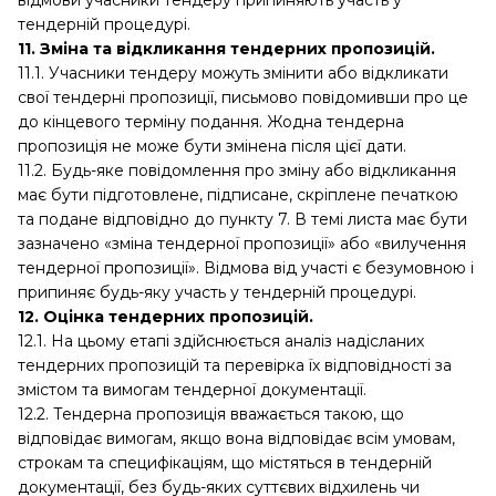
відмови учасники тендеру припиняють участь у
тендерній процедурі.
11. Зміна та відкликання тендерних пропозицій.
11.1. Учасники тендеру можуть змінити або відкликати
свої тендерні пропозиції, письмово повідомивши про це
до кінцевого терміну подання. Жодна тендерна
пропозиція не може бути змінена після цієї дати.
11.2. Будь-яке повідомлення про зміну або відкликання
має бути підготовлене, підписане, скріплене печаткою
та подане відповідно до пункту 7. В темі листа має бути
зазначено «зміна тендерної пропозиції» або «вилучення
тендерної пропозиції». Відмова від участі є безумовною і
припиняє будь-яку участь у тендерній процедурі.
12. Оцінка тендерних пропозицій.
12.1. На цьому етапі здійснюється аналіз надісланих
тендерних пропозицій та перевірка їх відповідності за
змістом та вимогам тендерної документації.
12.2. Тендерна пропозиція вважається такою, що
відповідає вимогам, якщо вона відповідає всім умовам,
строкам та специфікаціям, що містяться в тендерній
документації, без будь-яких суттєвих відхилень чи