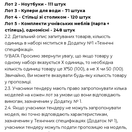
Лот 2 - Ноутбуки - 111 штук
Лот 3 - Кулери для води - 71 штука
Лот 4 - Стільці зі столиком - 120 штук
Лот 5 - Комплекти учнівських меблів (парта +
стілець), одномісні - 248 штук
2.2. Детальний опис запитуваних товарів, кількість
одиниць в наборі міститься в Додатку №1 «Технічні
специфікації».
!УВАГА Просимо звернути увагу, що якщо товару у
одному наборі вказується Х одиниць, то необхідна
кількість одиниці товару це Х*50 (100), а не Х чи 50 (100).
Звичайно, Ви можете вказувати будь-яку кількість товару
у пропозиції.
2.3. Учасники тендеру мають право запропонувати кілька
моделей на кожен лот за умови що вони відповідають
вимогам, зазначеним у Додатку № 1.
2.4. Якщо учасники тендеру не можуть запропонувати
моделі, які точно відповідають характеристикам,
зазначеним у Технічних специфікаціях (Додаток № 1),
учасники тендеру можуть подати пропозицію на модель,