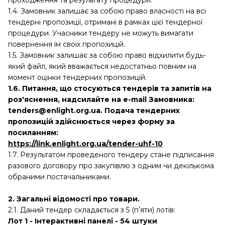
проходження та результату процедури.
1.4. Замовник залишає за собою право власності на всі
тендерні пропозиції, отримані в рамках цієї тендерної
процедури. Учасники тендеру не можуть вимагати
повернення їм своїх пропозицій.
1.5. Замовник залишає за собою право відхилити будь-
який файл, який вважається недостатньо повним на
момент оцінки тендерних пропозицій.
1.6. Питання, що стосуються тендерів та запитів на
роз'яснення, надсилайте на e-mail Замовника:
tenders@enlight.org.ua. Подача тендерних
пропозицій здійснюється через форму за
посиланням:
https://link.enlight.org.ua/tender-uhf-10
1.7. Результатом проведеного тендеру стане підписання
разового договору про закупівлю з одним чи декількома
обраними постачальниками.
2. Загальні відомості про товари.
2.1. Даний тендер складається з 5 (пʼяти) лотів:
Лот 1 - Інтерактивні панелі - 54 штуки