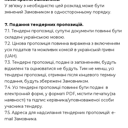
У зв’язку з необхідністю цей розклад може бути
змінений Замовником в односторонньому порядку.
7. Подання тендерних пропозицій.
7.1. Тендерні пропозиції, супутні документи повинні бути
складені українською мовою.
7.2. Цінова пропозиція повинна виражена з включенням
усіх податків та можливих комісій в українській гривні
(UAH).
7.3. Тендерні пропозиції, подані із запізненням, будуть
відхилені та оцінюватися не будуть. Тим не менш, усі
тендерні пропозиції, отримані після кінцевого терміну
подання, будуть збережені Замовником.
7.4. Усі тендерні пропозиції повинні бути подані в
електронній формі, у форматі PDF, містити печатку(за
наявності) та підпис керівника/уповноваженої особи
учасника тендеру.
7.5. Адреса для надсилання тендерних пропозицій: e-
mail Замовника.