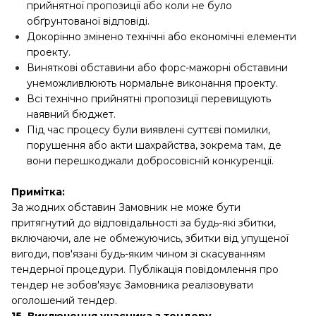
прийнятної пропозиції або коли не було
обґрунтованої відповіді.
Докорінно змінено технічні або економічні елементи
проекту.
Виняткові обставини або форс-мажорні обставини
унеможливлюють нормальне виконання проекту.
Всі технічно прийнятні пропозиції перевищують
наявний бюджет.
Під час процесу були виявлені суттєві помилки,
порушення або акти шахрайства, зокрема там, де
вони перешкоджали добросовісній конкуренції.
Примітка:
За жодних обставин Замовник не може бути
притягнутий до відповідальності за будь-які збитки,
включаючи, але не обмежуючись, збитки від упущеної
вигоди, пов'язані будь-яким чином зі скасуванням
тендерної процедури. Публікація повідомлення про
тендер не зобов'язує Замовника реалізовувати
оголошений тендер.