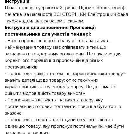
Інструкція:
Ціна за товар в українській гривні. Підпис (обов’язково) і
печатка (за наявності) ВСІ СТОРІНКИ Електронний файл
також надсилається разом зі сканом.
Інструкція для заповнення Пропозиції
постачальника для участі в тендері:
• Назва пропонованого товару у Постачальника –
найменування товару має співпадати з тим, що
зазначено в тендерному оголошенні. Це важливо для
коректного порівняння пропозицій від різних
постачальників.
• Пропоновані якісні та технічні характеристики товару –
вкажіть деталі щодо товару: опис технічних
характеристик, назву, модель, марку. Це допомагає
оцінити відповідність товару вимогам.
• Пропонована кількість – кількість товару, яку
постачальник готовий поставити, повинна бути точно
вказана.
• Пропонована вартість за одиницю у грн – ціна за
одиницю товару, яку пропонує постачальник, має бути
зазначена у гривнях.