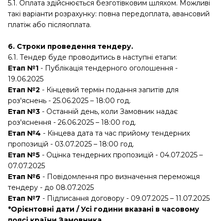
5.1. Оплата здійснюється безготівковим шляхом. Можливі
такі варіанти розрахунку: повна передоплата, авансовий
платіж або післяоплата.
6. Строки проведення тендеру.
6.1. Тендер буде проводитись в наступні етапи:
Етап №1
- Публікація тендерного оголошення -
19.06.2025
Етап №2
- Кінцевий термін подання запитів для
роз'яснень - 25.06.2025 – 18:00 год.
Етап №3
- Останній день, коли Замовник надає
роз'яснення - 26.06.2025 – 18:00 год.
Етап №4
- Кінцева дата та час прийому тендерних
пропозицій - 03.07.2025 – 18:00 год.
Етап №5
- Оцінка тендерних пропозицій - 04.07.2025 –
07.07.2025
Етап №6
- Повідомлення про визначення переможця
тендеру - до 08.07.2025
Етап №7
- Підписання договору - 09.07.2025 – 11.07.2025
*Орієнтовні дати / Усі години вказані в часовому
поясі країни Замовника.