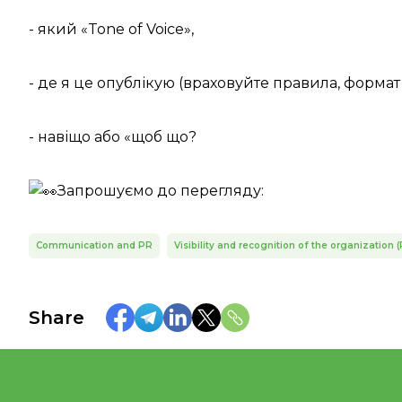
- який «Tone of Voice»,
- де я це опублікую (враховуйте правила, форма
- навіщо або «щоб що?
Запрошуємо до перегляду:
Communication and PR
Visibility and recognition of the organizatio
Share