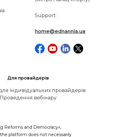
ia
Support:
home@ednannia.ua
Для провайдерів
 для індивідуальних провайдерів
Проведення вебінару
iving Reforms and Democracy»,
he platform does not necessarily