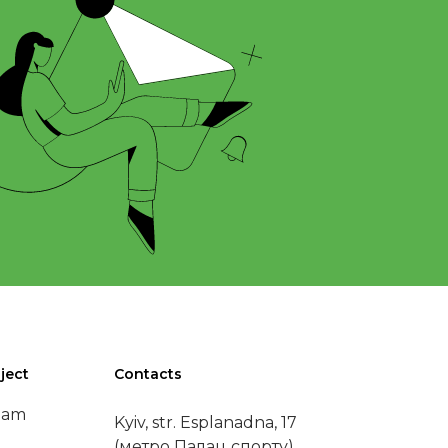
ject
Contacts
eam
Kyiv, str. Esplanadna, 17
(метро Палац спорту)