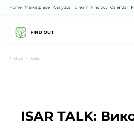
Home
Marketplace
Analytics
To learn
Find out
Calendar
P
FIND OUT
Find out
Studio
>
ISAR TALK: Вик