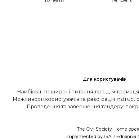
To learn
Tenders
Для користувачів
Найбільш поширені питання про Дім громадя
Можливості користувачів та реєстрація
Instructi
Проведення та завершення тендеру: покро
The Civil Society Home opera
implemented by ISAR Ednannia fu