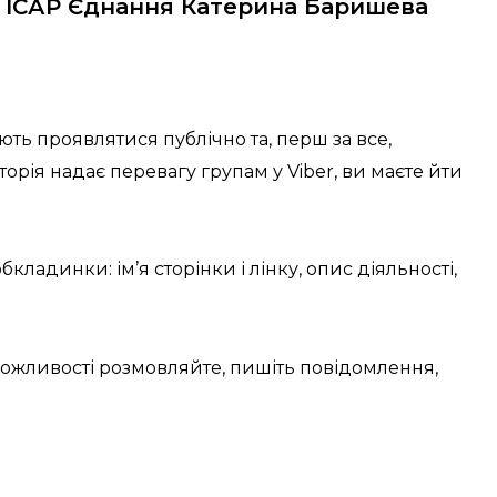
а ІСАР Єднання Катерина Баришева
ають проявлятися публічно та, перш за все,
орія надає перевагу групам у Viber, ви маєте йти
кладинки: ім’я сторінки і лінку, опис діяльності,
можливості розмовляйте, пишіть повідомлення,