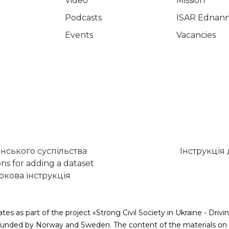
Video
Mission
Podcasts
ISAR Ednann
Events
Vacancies
нського суспільства
Інструкція
ons for adding a dataset
кова інструкція
tes as part of the project «Strong Civil Society in Ukraine - Dr
nded by Norway and Sweden. The content of the materials on t