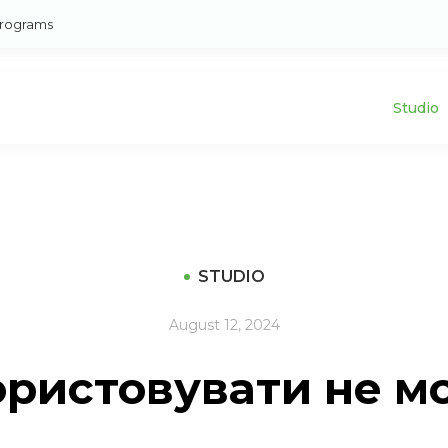
rograms
Studio
STUDIO
August 12, 2024
ористовувати не м